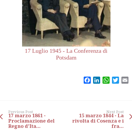
17 Luglio 1945 - La Conferenza di
Potsdam
Facebook
LinkedIn
WhatsAp
Twitt
E
Previous Post
Next Post
17 marzo 1861 -
15 marzo 1844 - La
Proclamazione del
rivolta di Cosenza e i
Regno d'Ita...
fra...