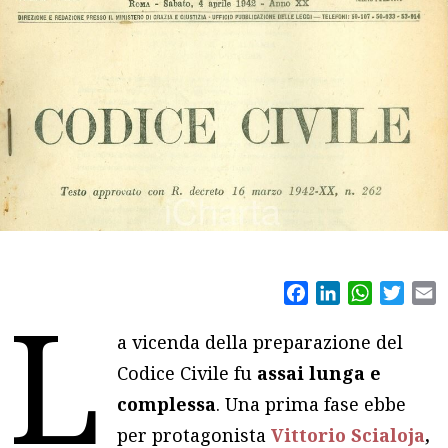
Facebook
LinkedIn
WhatsAp
Twitt
E
L
a vicenda della preparazione del
Codice Civile fu
assai lunga e
complessa
. Una prima fase ebbe
per protagonista
Vittorio Scialoja
,