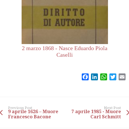
2 marzo 1868 - Nasce Eduardo Piola
Caselli
Facebook
LinkedIn
WhatsAp
Twitt
E
Previous Post
Next Post
9 aprile 1626 – Muore
7 aprile 1985 - Muore
Francesco Bacone
Carl Schmitt