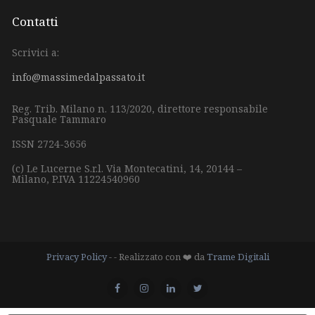
Contatti
Scrivici a:
info@massimedalpassato.it
Reg. Trib. Milano n. 113/2020, direttore responsabile
Pasquale Tammaro
ISSN 2724-3656
(c) Le Lucerne S.r.l.
Via Montecatini, 14,
20144 –
Milano,
P.IVA 11224540960
Privacy Policy
- - Realizzato con ❤️ da
Trame Digitali