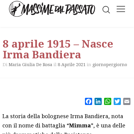
8 aprile 1915 – Nasce
Irma Bandiera
Di
il
8 Aprile 2021
in
Maria Giulia De Rosa
giornopergiorno
Facebook
LinkedIn
WhatsAp
Twitt
E
La storia della bolognese Irma Bandiera, nota
con il nome di battaglia “
Mimma
”, è una delle