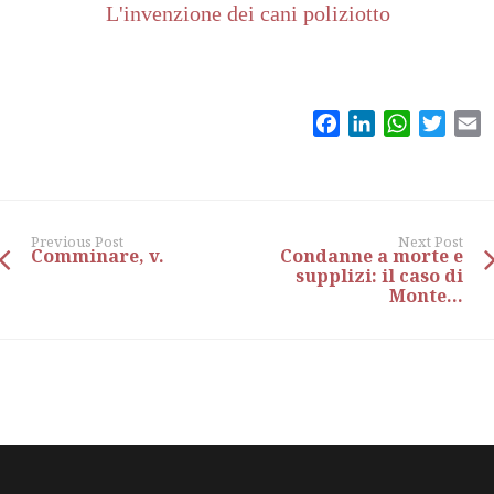
L'invenzione dei cani poliziotto
Facebook
LinkedIn
WhatsAp
Twitt
E
Previous Post
Next Post
Comminare, v.
Condanne a morte e
supplizi: il caso di
Monte...