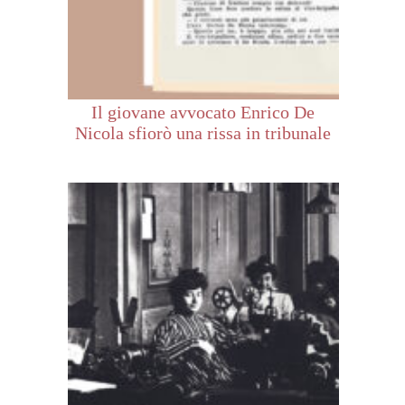
Il giovane avvocato Enrico De
Nicola sfiorò una rissa in tribunale