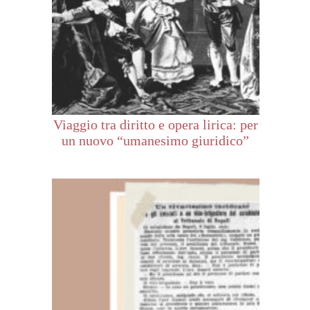
Viaggio tra diritto e opera lirica: per
un nuovo “umanesimo giuridico”