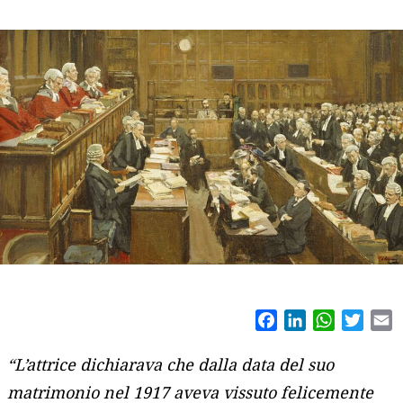
Facebook
LinkedIn
WhatsAp
Twitt
E
“L’attrice dichiarava che dalla data del suo
matrimonio nel 1917 aveva vissuto felicemente