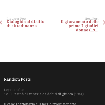
Previous Post
Next Post
Dialoghi sul diritto
Il giuramento delle
di cittadinanza
prime 7 giudici
donne (19...
Random Posts
Leggi anche:
12. Il Casinò di Venezia e i debiti di giuoco (1941)
Il cane reazionario e il merlo rivoluzionario