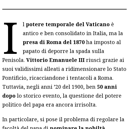
I
l
potere temporale del Vaticano
è
antico e ben consolidato in Italia, ma
la
presa di
Roma
del 1870
ha imposto al
papato di deporre la spada sulla
Penisola.
Vittorio Emanuele III
riuscì grazie ai
suoi validissimi alleati a ridimensionare lo Stato
Pontificio, ricacciandone i tentacoli a Roma.
Tuttavia, negli anni ’20 del 1900, ben
50 anni
dopo
lo storico evento, la questione del potere
politico del papa era ancora irrisolta.
In particolare, si pose il problema di regolare la
facoltà del papa di
nominare la nobiltà
,