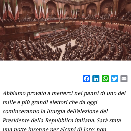
Facebook
LinkedIn
WhatsAp
Twitt
E
Abbiamo provato a metterci nei panni di uno dei
mille e più grandi elettori che da oggi
cominceranno la liturgia dell’elezione del
Presidente della Repubblica italiana. Sarà stata
una notte insonne per alcuni di loro: non