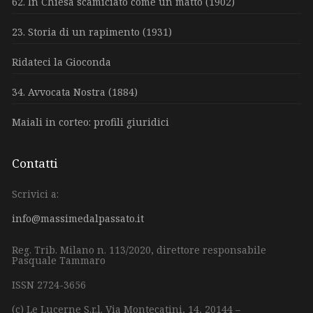
62. In Chiesa scamiciato come un matto (1902)
23. Storia di un rapimento (1931)
Ridateci la Gioconda
34. Avvocata Nostra (1884)
Maiali in corteo: profili giuridici
Contatti
Scrivici a:
info@massimedalpassato.it
Reg. Trib. Milano n. 113/2020, direttore responsabile
Pasquale Tammaro
ISSN 2724-3656
(c) Le Lucerne S.r.l.
Via Montecatini, 14,
20144 –