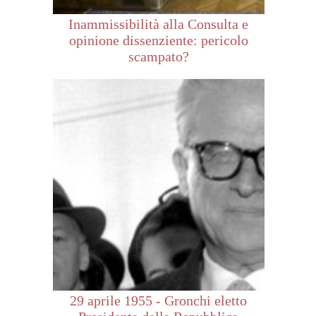
Inammissibilità alla Consulta e
opinione dissenziente: pericolo
scampato?
29 aprile 1955 - Gronchi eletto