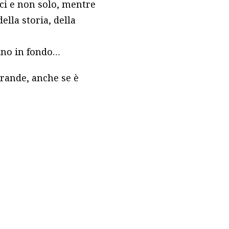
dici e non solo, mentre
lla storia, della
fino in fondo…
grande, anche se è