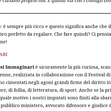
e curiamo proprio noi. E quindi via con i consigli (no
e
è sempre più ricco e questo significa anche che 
 libro perfetto da regalare. Che fare quindi? Ci pens
one!
ARI
ssi Immaginari
è sicuramente la più curiosa, sca
enne, realizzata in collaborazione con il Festival di
ono cimentati negli agoni grandi firme del diritto it
ore, di follia, di letteratura, di sport. Anche se la
 quale motivo i nostri imputati sono finiti alla sbar
 pubblico ministero, avvocato difensore e giudice d