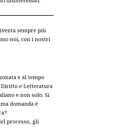
n) disinteressati
.
diventa sempre più
iamo noi, con i nostri
nzonata e al tempo
 Diritto e Letteratura
aliano e non solo. Si
 prima domanda è
ra?
el processo, gli