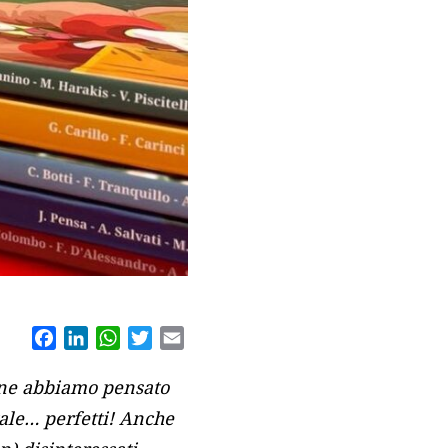
Facebook
LinkedIn
WhatsApp
Twitter
Email
zione abbiamo pensato
ale… perfetti!
Anche