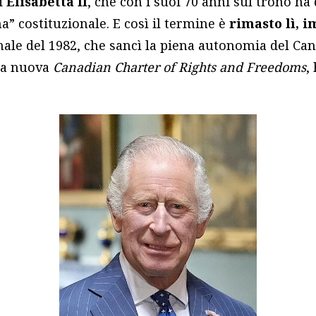
i
Elisabetta II
, che con i suoi 70 anni sul trono ha
a” costituzionale. E così il termine è
rimasto lì, 
onale del 1982, che sancì la piena autonomia del C
 la nuova
Canadian Charter of Rights and Freedoms
,