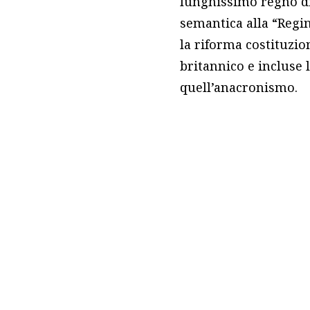
lunghissimo regno d
semantica alla “Regin
la riforma costituzi
britannico e incluse
quell’anacronismo.