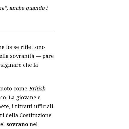
ina”, anche quando i
e forse riflettono
della sovranità — pare
maginare che la
a noto come
British
co. La giovane e
, i ritratti ufficiali
ri della Costituzione
del
sovrano
nel