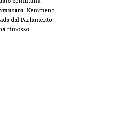
 dato continuità
immutato
. Nemmeno
anada dal Parlamento
 ha rimosso