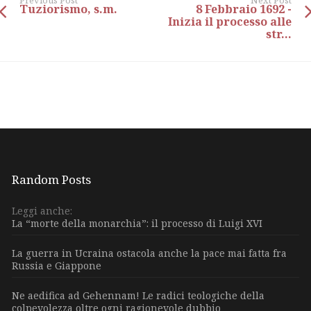
Previous Post
Next Post
Tuziorismo, s.m.
8 Febbraio 1692 -
Inizia il processo alle
str...
Random Posts
Leggi anche:
La “morte della monarchia”: il processo di Luigi XVI
La guerra in Ucraina ostacola anche la pace mai fatta fra
Russia e Giappone
Ne aedifica ad Gehennam! Le radici teologiche della
colpevolezza oltre ogni ragionevole dubbio