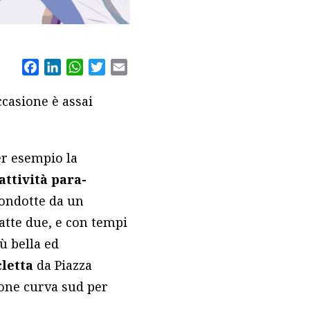
Facebook
LinkedIn
WhatsApp
Twitter
Email
ccasione è assai
r esempio la
attività para-
condotte da un
atte due, e con tempi
ù bella ed
cletta
da Piazza
ione curva sud per