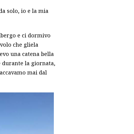
a solo, io e la mia
lbergo e ci dormivo
avolo che gliela
vevo una catena bella
e durante la giornata,
staccavamo mai dal