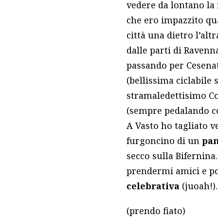
vedere da lontano la
che ero impazzito qua
città una dietro l’al
dalle parti di Ravenn
passando per Cesenati
(bellissima ciclabile
stramaledettisimo Co
(sempre pedalando com
A Vasto ho tagliato 
furgoncino di un
pa
secco sulla Bifernina
prendermi amici e po
celebrativa
(juoah!).
(prendo fiato)