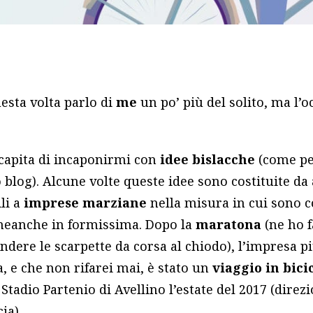
esta volta parlo di
me
un po’ più del solito, ma l’o
 capita di incaponirmi con
idee bislacche
(come pe
blog). Alcune volte queste idee sono costituite da
li a
imprese marziane
nella misura in cui sono 
neanche in formissima. Dopo la
maratona
(ne ho f
endere le scarpette da corsa al chiodo), l’impresa pi
 e che non rifarei mai, è stato un
viaggio in bici
tadio Partenio di Avellino l’estate del 2017 (direz
ia).