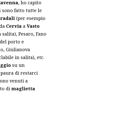
Ravenna
, ho capito
 sono fatto tutte le
tradali
(per esempio
 da
Cervia
a
Vasto
 salita), Pesaro, Fano
 del porto e
o, Giulianova
bile in salita), etc.
aggio
su un
paura di restarci
ono venuti a
nto di
maglietta