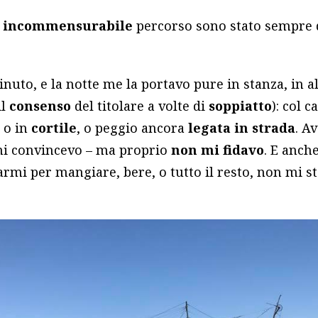
o
incommensurabile
percorso sono stato sempre d
uto, e la notte me la portavo pure in stanza, in a
il
consenso
del titolare a volte di
soppiatto
): col c
, o in
cortile
, o peggio ancora
legata in strada
. A
mi convincevo – ma proprio
non mi fidavo
. E anch
mi per mangiare, bere, o tutto il resto, non mi 