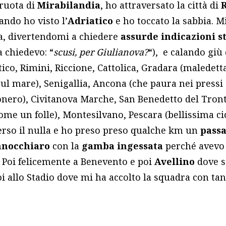
 ruota di
Mirabilandia
, ho attraversato la città di
ndo ho visto l’
Adriatico
e ho toccato la sabbia. Mi
tra, divertendomi a chiedere
assurde indicazioni s
a chiedevo: “
scusi, per Giulianova?
“), e calando giù
co, Rimini, Riccione, Cattolica, Gradara (maledetta
 sul mare), Senigallia, Ancona (che paura nei pressi
nero), Civitanova Marche, San Benedetto del Tront
e un folle), Montesilvano, Pescara (bellissima cicla
verso il nulla e ho preso preso qualche km un
pass
nnocchiaro
con la
gamba ingessata
perché avevo 
. Poi felicemente a Benevento e poi
Avellino
dove s
i allo Stadio dove mi ha accolto la squadra con ta