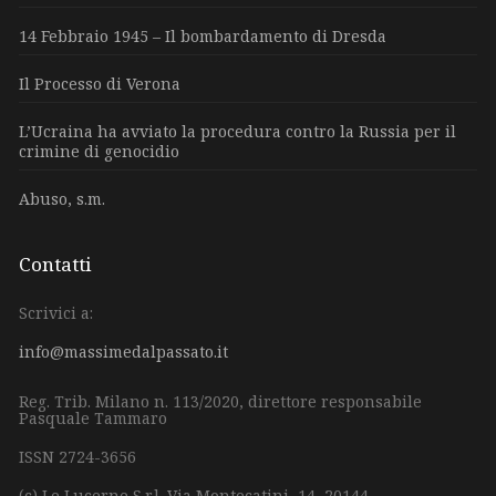
14 Febbraio 1945 – Il bombardamento di Dresda
Il Processo di Verona
L’Ucraina ha avviato la procedura contro la Russia per il
crimine di genocidio
Abuso, s.m.
Contatti
Scrivici a:
info@massimedalpassato.it
Reg. Trib. Milano n. 113/2020, direttore responsabile
Pasquale Tammaro
ISSN 2724-3656
(c) Le Lucerne S.r.l.
Via Montecatini, 14,
20144 –