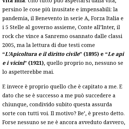
vita mia
. Uno tutto può aspettarsi dalla vita,
persino le cose più inusitate e impensabili: la
pandemia, il Benevento in serie A, Forza Italia e
i 5 Stelle al governo assieme, Conte all’Inter, il
rock che vince a Sanremo osannato dalle classi
2005, ma la lettura di due testi come
“
L’Apicoltura e il diritto civile
” (1895) e “
Le api
e i vicini
” (1921)
, quello proprio no, nessuno se
lo aspetterebbe mai.
E invece è proprio quello che è capitato a me. E
dato che se è successo a me può succedere a
chiunque, condivido subito questa assurda
sorte con tutti voi. Il motivo? Be’, è presto detto.
Forse nessuno se ne è ancora avveduto davvero,