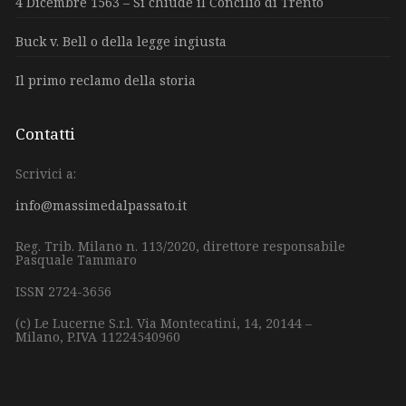
4 Dicembre 1563 – Si chiude il Concilio di Trento
Buck v. Bell o della legge ingiusta
Il primo reclamo della storia
Contatti
Scrivici a:
info@massimedalpassato.it
Reg. Trib. Milano n. 113/2020, direttore responsabile
Pasquale Tammaro
ISSN 2724-3656
(c) Le Lucerne S.r.l.
Via Montecatini, 14,
20144 –
Milano,
P.IVA 11224540960