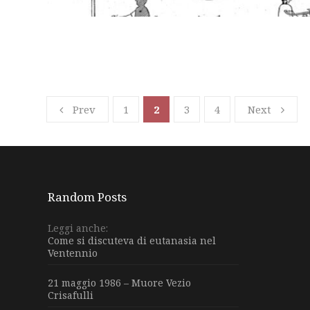
Prev
1
2
3
4
Next
Random Posts
Leggi anche:
Come si discuteva di eutanasia nel
Ventennio
21 maggio 1986 – Muore Vezio
Crisafulli