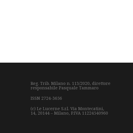
Reg. Trib. Milano n. 113/2020, direttore
responsabile Pasquale Tammaro
ISSN 2724-3656
(c) Le Lucerne S.r.l.
Via Montecatini,
14,
20144 – Milano,
P.IVA 11224540960