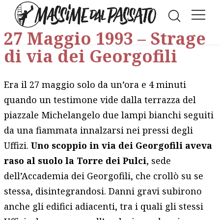
Facebook
LinkedIn
WhatsAp
Twitt
E
27 Maggio 1993 – Strage
di via dei Georgofili
Era il 27 maggio solo da un’ora e 4 minuti
quando un testimone vide dalla terrazza del
piazzale Michelangelo due lampi bianchi seguiti
da una fiammata innalzarsi nei pressi degli
Uffizi.
Uno scoppio in via dei Georgofili aveva
raso al suolo la Torre dei Pulci
, sede
dell’Accademia dei Georgofili, che crollò su se
stessa, disintegrandosi. Danni gravi subirono
anche gli edifici adiacenti, tra i quali gli stessi