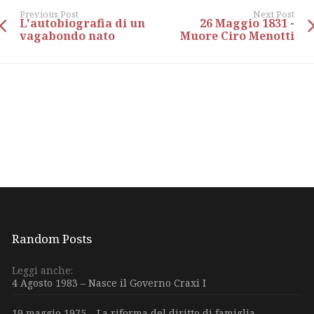
Previous Post
Next Post
L'autobiografia di un
26 Maggio 1831 -
vagabondo nato
Muore Ciro Menotti
Random Posts
Leggi anche:
4 Agosto 1983 – Nasce il Governo Craxi I
19 maggio 1975 – La riforma del diritto di famiglia