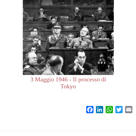
3 Maggio 1946 - Il processo di
Tokyo
Facebook
LinkedIn
WhatsAp
Twitt
E