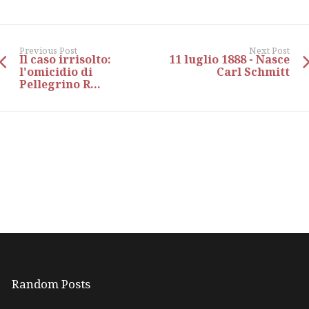
Previous Post
Next Post
Il caso irrisolto:
11 luglio 1888 - Nasce
l'omicidio di
Carl Schmitt
Pellegrino R...
Random Posts