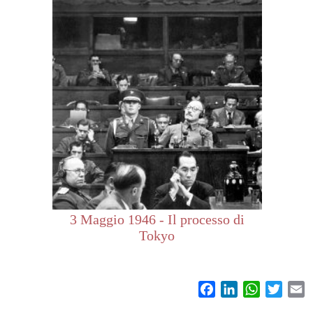
3 Maggio 1946 - Il processo di
Tokyo
Facebook
LinkedIn
WhatsAp
Twitt
E