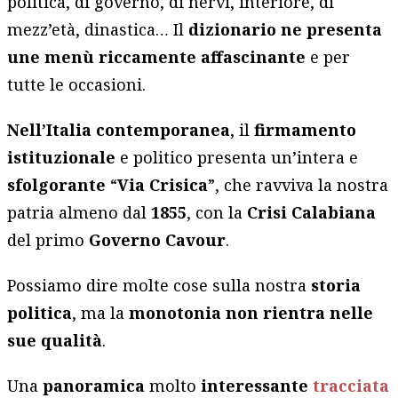
politica, di governo, di nervi, interiore, di
mezz’età, dinastica… Il
dizionario ne presenta
une menù riccamente affascinante
e per
tutte le occasioni.
Nell’Italia contemporanea
, il
firmamento
istituzionale
e politico presenta un’intera e
sfolgorante
“
Via Crisica
”, che ravviva la nostra
patria almeno dal
1855
, con la
Crisi Calabiana
del primo
Governo Cavour
.
Possiamo dire molte cose sulla nostra
storia
politica
, ma la
monotonia
non rientra nelle
sue qualità
.
Una
panoramica
molto
interessante
tracciata