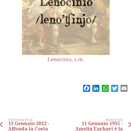
Lenocinio, s.m.
Facebook
LinkedIn
WhatsAp
Twitt
E
Previous Post
Next Post
13 Gennaio 2012 -
11 Gennaio 1935 -
Affonda la Costa
Amelia Earhart è la