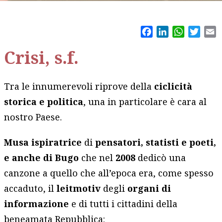
Facebook
LinkedIn
WhatsAp
Twitt
E
Crisi, s.f.
Tra le innumerevoli riprove della
ciclicità
storica e politica
, una in particolare è cara al
nostro Paese.
Musa ispiratrice
di
pensatori, statisti e poeti,
e anche di Bugo
che nel
2008
dedicò una
canzone a quello che all’epoca era, come spesso
accaduto, il
leitmotiv
degli
organi di
informazione
e di tutti i cittadini della
beneamata Repubblica: