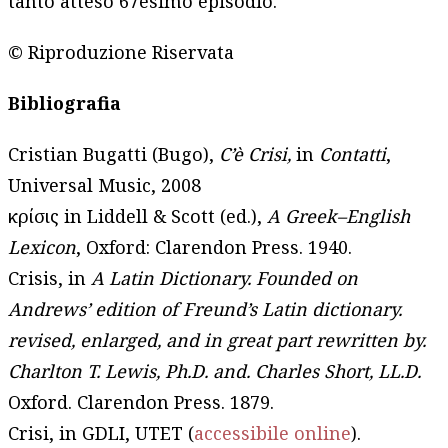
tanto atteso 67esimo episodio.
© Riproduzione Riservata
Bibliografia
Cristian Bugatti (Bugo),
C’è Crisi,
in
Contatti
,
Universal Music, 2008
κρίσις in Liddell & Scott (ed.),
A Greek–English
Lexicon
, Oxford: Clarendon Press. 1940.
Crisis, in
A Latin Dictionary. Founded on
Andrews’ edition of Freund’s Latin dictionary.
revised, enlarged, and in great part rewritten by.
Charlton T. Lewis, Ph.D. and. Charles Short, LL.D.
Oxford. Clarendon Press. 1879.
Crisi, in GDLI, UTET (
accessibile online
).