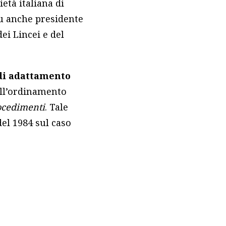
età italiana di
fu anche presidente
ei Lincei e del
di adattamento
ell’ordinamento
ocedimenti
. Tale
del 1984 sul caso