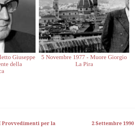
letto Giuseppe
5 Novembre 1977 - Muore Giorgio
ente della
La Pira
ca
 I Provvedimenti per la
2 Settembre 1990 