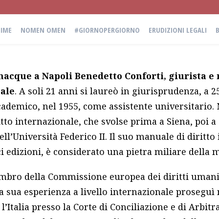
IME
NOMEN OMEN
#GIORNOPERGIORNO
ERUDIZIONI LEGALI
 nacque a Napoli Benedetto Conforti, giurista e
nale
. A soli 21 anni si laureò in giurisprudenza, a 2
ademico, nel 1955, come assistente universitario. 
itto internazionale, che svolse prima a Siena, poi 
ll’Università Federico II. Il suo manuale di diritto
ci edizioni, è considerato una pietra miliare della m
bro della Commissione europea dei diritti umani e
a sua esperienza a livello internazionale proseguì 
’Italia presso la Corte di Conciliazione e di Arbitr