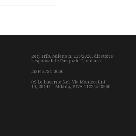
Reg. Trib. Milano n. 113/2020, direttore
responsabile Pasquale Tammaro
ISSN 2724-3656
(c) Le Lucerne S.r.l.
Via Montecatini,
14,
20144 – Milano,
P.IVA 11224540960