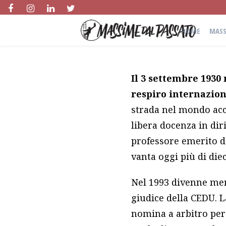
HOME
MASS
Il 3 settembre 1930
respiro internazio
strada nel mondo acc
libera docenza in dir
professore emerito de
vanta oggi più di die
Nel 1993 divenne mem
giudice della CEDU. L
nomina a arbitro per l