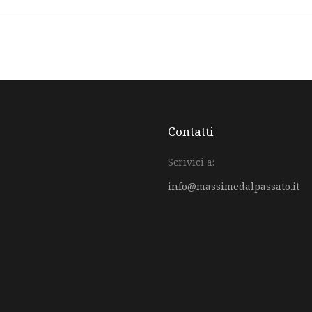
Contatti
Scrivici a:
info@massimedalpassato.it