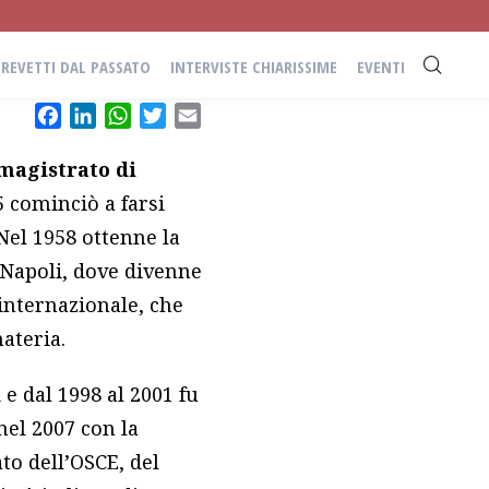
BREVETTI DAL PASSATO
INTERVISTE CHIARISSIME
EVENTI
Facebook
LinkedIn
WhatsApp
Twitter
Email
 magistrato di
5 cominciò a farsi
Nel 1958 ottenne la
a Napoli, dove divenne
 internazionale, che
ateria.
 dal 1998 al 2001 fu
nel 2007 con la
ato dell’OSCE, del