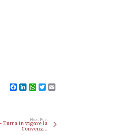
Facebook
LinkedIn
WhatsApp
Twitter
Email
Next Post
- Entra in vigore la
Convenz...