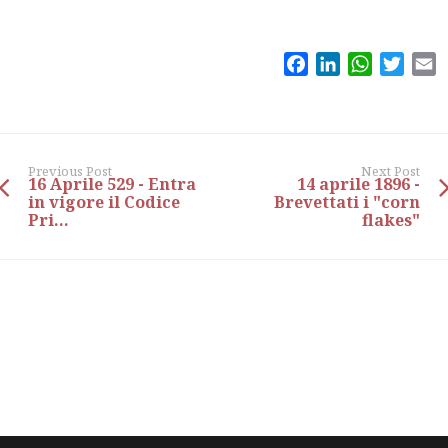
Facebook
LinkedIn
WhatsAp
Twitt
E
Previous Post
Next Post
16 Aprile 529 - Entra
14 aprile 1896 -
in vigore il Codice
Brevettati i "corn
Pri...
flakes"