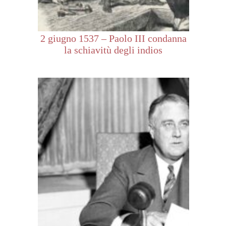
2 giugno 1537 – Paolo III condanna
la schiavitù degli indios