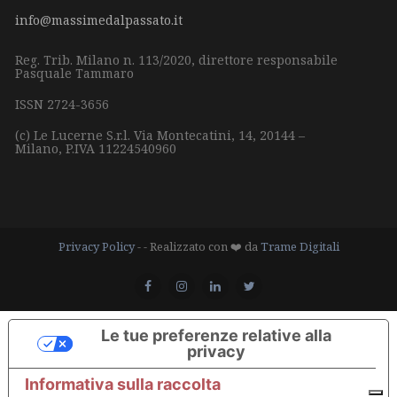
info@massimedalpassato.it
Reg. Trib. Milano n. 113/2020, direttore responsabile
Pasquale Tammaro
ISSN 2724-3656
(c) Le Lucerne S.r.l.
Via Montecatini, 14,
20144 –
Milano,
P.IVA 11224540960
Privacy Policy
- - Realizzato con ❤️ da
Trame Digitali
Le tue preferenze relative alla
privacy
Informativa sulla raccolta