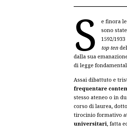
S
e finora l
sono state
1592/1933
top ten
de
dalla sua emanazione (
di legge fondamental
Assai dibattuto e tri
frequentare contem
stesso ateneo o in due 
corso di laurea, dotto
tirocinio formativo a
universitari
, fatta 