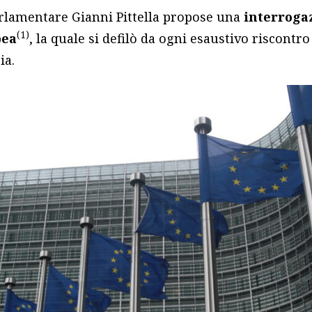
arlamentare Gianni Pittella propose una
interrogaz
(1)
pea
, la quale si defilò da ogni esaustivo riscontr
ia.