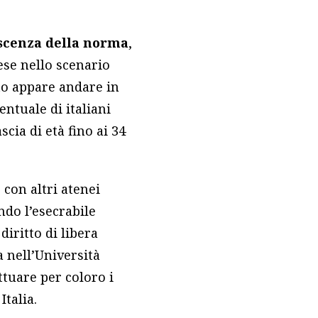
escenza della norma
,
ese nello scenario
eto appare andare in
entuale di italiani
scia di età fino ai 34
 con altri atenei
do l’esecrabile
diritto di libera
 nell’Università
ttuare per coloro i
talia.