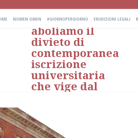
battaglia di
civiltà:
IME
NOMEN OMEN
#GIORNOPERGIORNO
ERUDIZIONI LEGALI
aboliamo il
divieto di
contemporanea
iscrizione
universitaria
che vige dal
1933
Di
Antonio Visicchio
il
22 Gennaio 2021
in
Erudizioni Legali