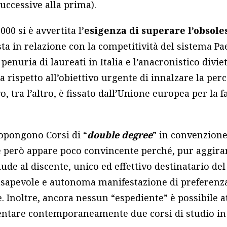
 successive alla prima).
000 si è avvertita l’
esigenza di superare l’obsol
sta in relazione con la competitività del sistema Pa
 penuria di laureati in Italia e l’anacronistico divi
 rispetto all’obiettivo urgente di innalzare la perc
o, tra l’altro, è fissato dall’Unione europea per la fa
opongono Corsi di “
double degree
” in convenzione
e però appare poco convincente perché, pur aggiran
lude al discente, unico ed effettivo destinatario del 
nsapevole e autonoma manifestazione di preferenza
. Inoltre, ancora nessun “espediente” è possibile a
entare contemporaneamente due corsi di studio in I