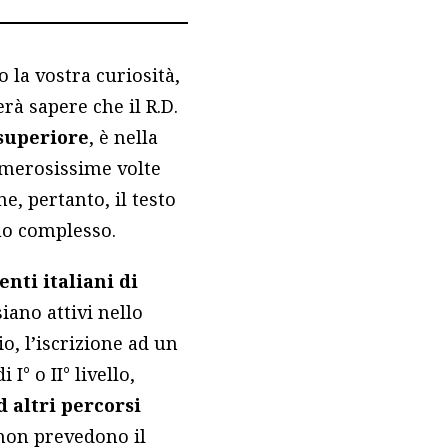
 la vostra curiosità,
rà sapere che il R.D.
 superiore
, è nella
numerosissime volte
e, pertanto, il testo
uo complesso.
nti italiani di
siano attivi nello
io, l’iscrizione ad un
I° o II° livello,
 altri percorsi
 non prevedono il