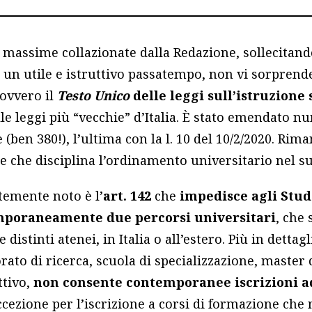
e massime collazionate dalla Redazione, sollecitando
 un utile e istruttivo passatempo, non vi sorprende
 ovvero il
Testo Unico
delle leggi sull’istruzione
lle leggi più “vecchie” d’Italia. È stato emendato 
ben 380!), l’ultima con la l. 10 del 10/2/2020. Riman
e che disciplina l’ordinamento universitario nel s
stemente noto è l’
art. 142
che
impedisce agli Stude
poraneamente due percorsi universitari
, che 
distinti atenei, in Italia o all’estero. Più in dettagl
rato di ricerca, scuola di specializzazione, master di 
ttivo,
non consente contemporanee iscrizioni ad
eccezione per l’iscrizione a corsi di formazione che