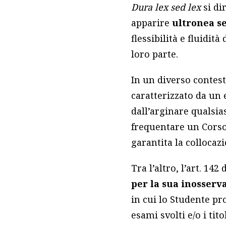
Dura lex sed lex
si di
apparire
ultronea s
flessibilità e fluidit
loro parte.
In un diverso contes
caratterizzato da un 
dall’arginare qualsia
frequentare un Corso 
garantita la collocaz
Tra l’altro, l’art. 142
per la sua inosserv
in cui lo Studente pr
esami svolti e/o i ti