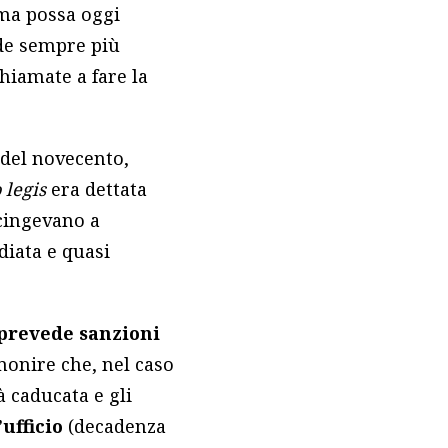
rma possa oggi
de sempre più
chiamate a fare la
 del novecento,
o legis
era dettata
ccingevano a
diata e quasi
prevede sanzioni
monire che, nel caso
 caducata e gli
ufficio
(decadenza