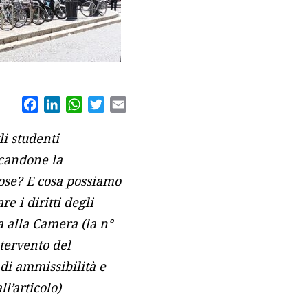
Facebook
LinkedIn
WhatsApp
Twitter
Email
li studenti
icandone la
cose? E cosa possiamo
e i diritti degli
a alla Camera (la n°
ntervento del
di ammissibilità e
ll’articolo)