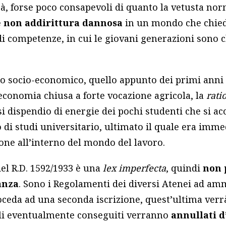
rà, forse poco consapevoli di quanto la vetusta no
e non addirittura dannosa
in un mondo che chie
à di competenze, in cui le giovani generazioni sono 
to socio-economico, quello appunto dei primi anni
economia chiusa a forte vocazione agricola, la
rati
si dispendio di energie dei pochi studenti che si a
di studi universitario, ultimato il quale era imme
ione all’interno del mondo del lavoro.
 del R.D. 1592/1933 è una
lex imperfecta
, quindi
non 
anza
. Sono i Regolamenti dei diversi Atenei ad am
oceda ad una seconda iscrizione, quest’ultima verrà
toli eventualmente conseguiti verranno
annullati d’