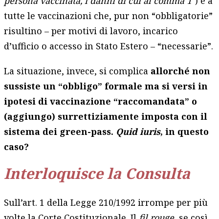
persona vaccinata, i danni di cui al comma 1″
) e a
tutte le vaccinazioni che, pur non “obbligatorie”
risultino – per motivi di lavoro, incarico
d’ufficio o accesso in Stato Estero – “necessarie”.
La situazione, invece, si complica
allorché non
sussiste un “obbligo” formale ma si versi in
ipotesi di vaccinazione “raccomandata” o
(aggiungo) surrettiziamente imposta con il
sistema dei green-pass.
Quid iuris
, in questo
caso?
Interloquisce la Consulta
Sull’art. 1 della Legge 210/1992 irrompe per più
volte la Corte Costituzionale. Il
fil rouge
, se così