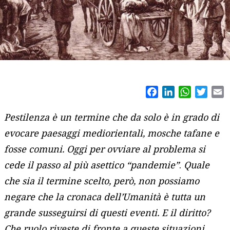
Facebook
LinkedIn
WhatsAp
Twitt
E
Pestilenza è un termine che da solo è in grado di
evocare paesaggi mediorientali, mosche tafane e
fosse comuni. Oggi per ovviare al problema si
cede il passo al più asettico “pandemie”
.
Quale
che sia il termine scelto, però, non possiamo
negare che la cronaca dell’Umanità è tutta un
grande susseguirsi di questi eventi. E il diritto?
Che ruolo riveste di fronte a queste situazioni