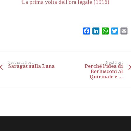
La prima volta dell'ora legale (1916)
Facebook
LinkedIn
WhatsAp
Twitt
E
Previous Post
Next Post
Saragat sulla Luna
Perché l'idea di
Berlusconi al
Quirinale è ...