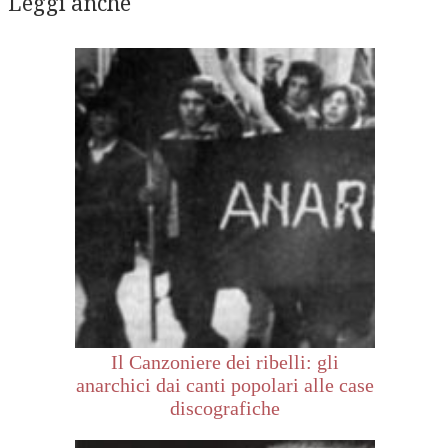
Leggi anche
Il Canzoniere dei ribelli: gli
anarchici dai canti popolari alle case
discografiche