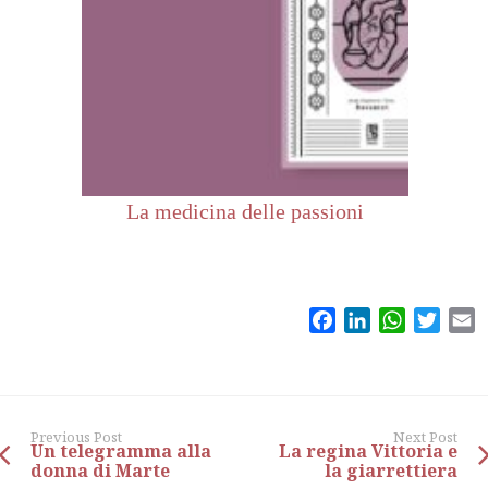
La medicina delle passioni
Facebook
LinkedIn
WhatsAp
Twitt
E
Previous Post
Next Post
Un telegramma alla
La regina Vittoria e
donna di Marte
la giarrettiera