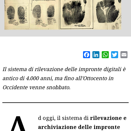
Facebook
LinkedIn
WhatsAp
Twitt
E
Il sistema di rilevazione delle impronte digitali è
antico di 4.000 anni, ma fino all’Ottocento in
Occidente venne snobbato.
A
d oggi, il sistema di
rilevazione e
archiviazione delle impronte