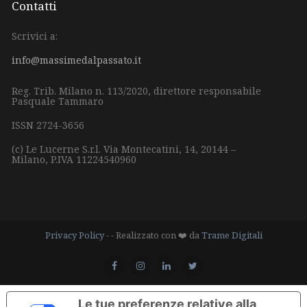
Contatti
Scrivici a:
info@massimedalpassato.it
Reg. Trib. Milano n. 113/2020, direttore responsabile
Pasquale Tammaro
ISSN 2724-3656
(c) Le Lucerne S.r.l.
Via Montecatini, 14,
20144 –
Milano,
P.IVA 11224540960
Privacy Policy
- - Realizzato con ❤️ da
Trame Digitali
Le tue preferenze relative alla