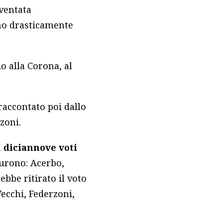
iventata
ano drasticamente
do alla Corona, al
accontato poi dallo
zoni.
n
diciannove voti
furono: Acerbo,
rebbe ritirato il voto
Vecchi, Federzoni,