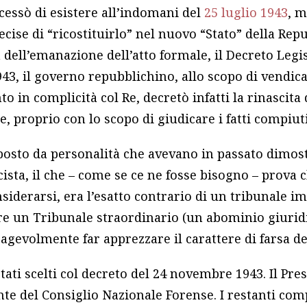
 cessò di esistere all’indomani del
25 luglio 1943
, 
ecise di “ricostituirlo” nel nuovo “Stato” della Rep
 dell’emanazione dell’atto formale, il Decreto Legis
43, il governo repubblichino, allo scopo di vendica
o in complicità col Re, decretò infatti la rinascita
, proprio con lo scopo di giudicare i fatti compiuti 
posto da personalità che avevano in passato dimost
scista, il che – come se ce ne fosse bisogno – prova 
siderarsi, era l’esatto contrario di un tribunale im
ere un Tribunale straordinario (un abominio giurid
ò agevolmente far apprezzare il carattere di farsa de
ati scelti col decreto del 24 novembre 1943. Il Pres
nte del Consiglio Nazionale Forense. I restanti co