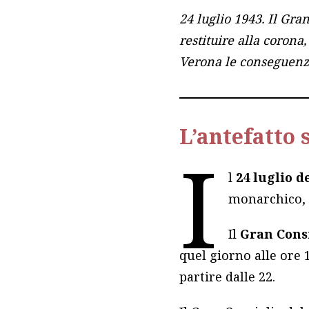
24 luglio 1943. Il Gra
restituire alla corona
Verona le conseguenze
L’antefatto 
I
l
24 luglio d
monarchico, 
Il
Gran Cons
quel giorno alle ore 
partire dalle 22.