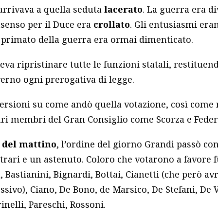
arrivava a quella seduta
lacerato
. La guerra era d
onsenso per il Duce era
crollato
. Gli entusiasmi er
l primato della guerra era ormai dimenticato.
eva ripristinare tutte le funzioni statali, restituen
erno ogni prerogativa di legge.
rsioni su come andò quella votazione, così come r
ltri membri del Gran Consiglio come Scorza e Feder
2 del mattino
, l’ordine del giorno Grandi passò co
ntrari e un astenuto. Coloro che votarono a favore 
la, Bastianini, Bignardi, Bottai, Cianetti (che però av
essivo), Ciano, De Bono, de Marsico, De Stefani, De 
inelli, Pareschi, Rossoni.