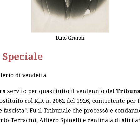
Dino Grandi
 Speciale
iderio di vendetta.
era servito per quasi tutto il ventennio del
Tribuna
costituito col R.D. n. 2062 del 1926, competente per 
e fascista”. Fu il Tribunale che processò e condan
to Terracini, Altiero Spinelli e centinaia di altri 