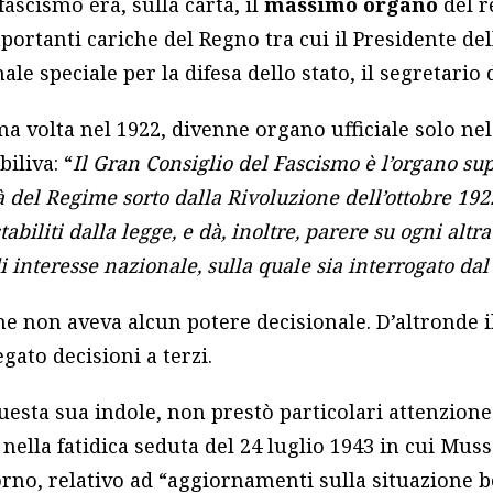
fascismo era, sulla carta, il
massimo organo
del r
mportanti cariche del Regno tra cui il Presidente del
le speciale per la difesa dello stato, il segretario d
a volta nel 1922, divenne organo ufficiale solo nel
biliva: “
Il Gran Consiglio del Fascismo è l’organo su
ità del Regime sorto dalla Rivoluzione dell’ottobre 19
tabiliti dalla legge, e dà, inoltre, parere su ogni altr
i interesse nazionale, sulla quale sia interrogato da
che non aveva alcun potere decisionale. D’altronde i
ato decisioni a terzi.
uesta sua indole, non prestò particolari attenzione
i
nella fatidica seduta del 24 luglio 1943 in cui Mus
rno, relativo ad “aggiornamenti sulla situazione be