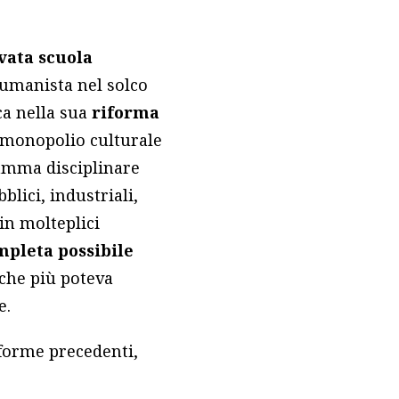
vata scuola
 umanista nel solco
ca nella sua
riforma
 monopolio culturale
ramma disciplinare
lici, industriali,
 in molteplici
mpleta possibile
 che più poteva
e.
riforme precedenti,