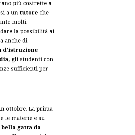
rano più costrette a
rsi a un
tutore
che
ante molti
dare la possibilità ai
ma anche di
tà d’istruzione
dia,
gli studenti con
ze sufficienti per
.
in ottobre. La prima
e le materie e su
 bella gatta da