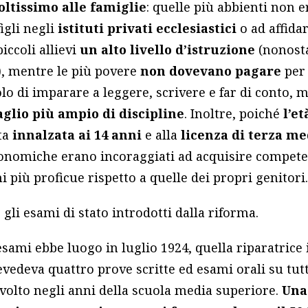
ltissimo alle famiglie
: quelle più abbienti non e
figli negli
istituti privati ecclesiastici
o ad affida
iccoli allievi
un alto livello d’istruzione
(nonost
), mentre le più povere
non dovevano pagare
per 
lo di imparare a leggere, scrivere e far di conto, 
glio più ampio di discipline
. Inoltre, poiché
l’e
ta
innalzata ai 14 anni
e alla
licenza di terza me
conomiche erano incoraggiati ad acquisire competen
i più proficue rispetto a quelle dei propri genitori
gli esami di stato introdotti dalla riforma.
sami ebbe luogo in luglio 1924, quella riparatrice 
vedeva quattro prove scritte ed esami orali su tutt
volto negli anni della scuola media superiore.
Una