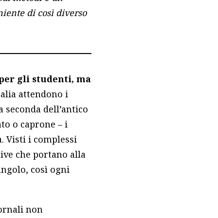
niente di così diverso
er gli studenti,
ma
Italia attendono i
 a seconda dell’antico
to o caprone – i
. Visti i complessi
tive che portano alla
angolo, così ogni
iornali non