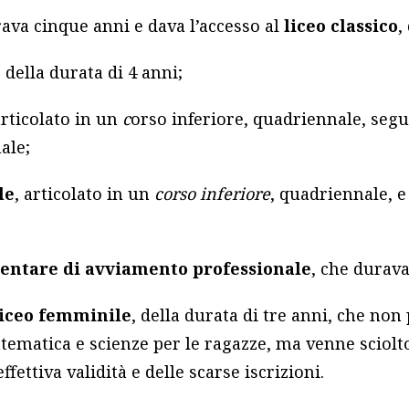
rava cinque anni e dava l’accesso al
liceo classico
,
 della durata di 4 anni;
articolato in un
c
orso inferiore, quadriennale, segu
ale;
le
, articolato in un
corso inferiore
, quadriennale, e
ntare di avviamento professionale
, che durava
liceo femminile
, della durata di tre anni, che no
tematica e scienze per le ragazze, ma venne sciolt
ffettiva validità e delle scarse iscrizioni.