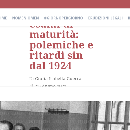
I primi
IME
NOMEN OMEN
#GIORNOPERGIORNO
ERUDIZIONI LEGALI
esami di
maturità:
polemiche e
ritardi sin
dal 1924
Di
Giulia Isabella Guerra
il
21 Giugno 2022
in
Erudizioni Legali