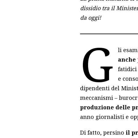
dissidio tra il Minist
da oggi!
G
li esam
anche 
fatidic
e conso
dipendenti del Minist
meccanismi – burocrat
produzione delle p
anno giornalisti e op
Di fatto, persino
il 