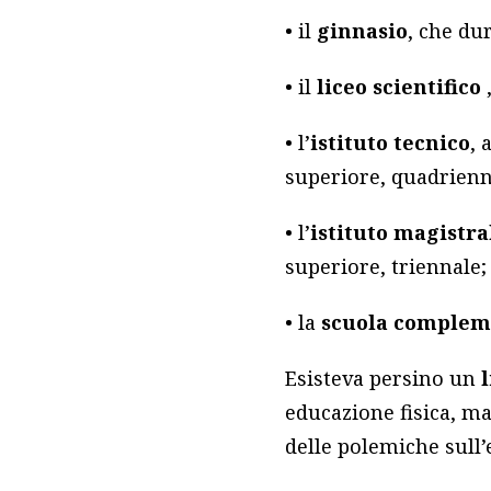
• il
ginnasio
, che du
• il
liceo scientifico
,
• l’
istituto tecnico
, 
superiore, quadrienn
• l’
istituto magistra
superiore, triennale;
• la
scuola compleme
Esisteva persino un
educazione fisica, ma
delle polemiche sull’e