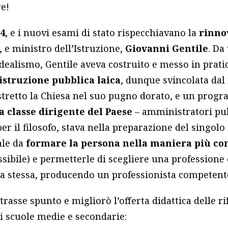
e!
24
, e i nuovi esami di stato rispecchiavano la
rinno
o, e ministro dell’Istruzione,
Giovanni Gentile
. Da
dealismo, Gentile aveva costruito e messo in prati
istruzione pubblica laica
, dunque svincolata dal
 stretto la Chiesa nel suo pugno dorato, e un prog
a classe
dirigente del Paese
– amministratori pubb
per il filosofo, stava nella preparazione del singolo
ale da
formare la persona nella maniera più co
ossibile) e permetterle di scegliere una professione
lla stessa, producendo un professionista competent
 trasse spunto e migliorò l’offerta didattica delle 
i scuole medie e secondarie: