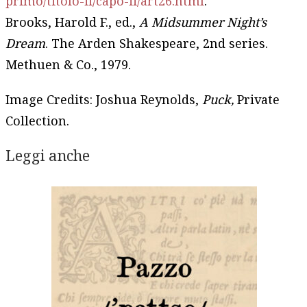
primo/titolo-ii/capo-ii/art26.html
.
Brooks, Harold F., ed.,
A Midsummer Night’s
Dream
. The Arden Shakespeare, 2nd series.
Methuen & Co., 1979.
Image Credits: Joshua Reynolds,
Puck,
Private
Collection.
Leggi anche