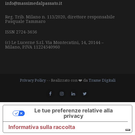
info@massimedalpassato.it
Reg. Trib. Milano n. 113/2020, direttore responsabile
Pasquale Tammaro
ISSN 2724-3656
(c) Le Lucerne S.r.l.
Via Montecatini, 14,
20144 –
Milano,
P.IVA 11224540960
Privacy Policy
- - Realizzato con ❤️ da
Trame Digitali
Le tue preferenze relative alla
privacy
Informativa sulla raccolta