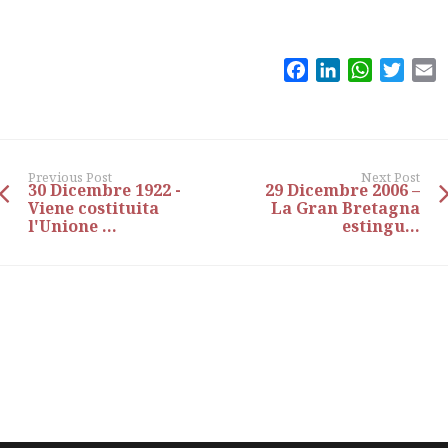
Facebook
LinkedIn
WhatsAp
Twitt
E
Previous Post
Next Post
30 Dicembre 1922 -
29 Dicembre 2006 –
Viene costituita
La Gran Bretagna
l'Unione ...
estingu...