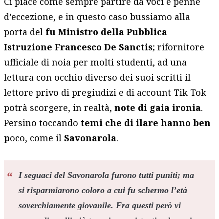
Ci piace come sempre partire da voci e penne
d’eccezione, e in questo caso bussiamo alla
porta del
fu
Ministro della Pubblica
Istruzione Francesco De Sanctis
; rifornitore
ufficiale di noia per molti studenti, ad una
lettura con occhio diverso dei suoi scritti il
lettore privo di pregiudizi e di account Tik Tok
potrà scorgere, in realtà,
note di
gaia ironia
.
Persino toccando
temi che di ilare hanno ben
p
oco, come il
Savonarola
.
I seguaci del Savonarola furono tutti puniti; ma
si risparmiarono coloro a cui fu schermo l’età
soverchiamente giovanile. Fra questi però vi