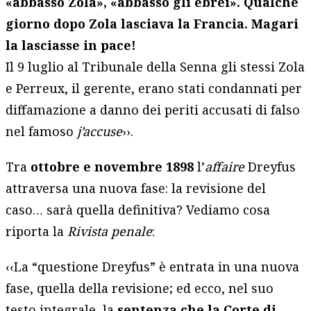
«abbasso Zola», «abbasso gli ebrei». Qualche
giorno dopo Zola lasciava la Francia. Magari
la lasciasse in pace!
Il 9 luglio al Tribunale della Senna gli stessi Zola
e Perreux, il gerente, erano stati condannati per
diffamazione a danno dei periti accusati di falso
nel famoso
j’accuse
››.
Tra
ottobre e novembre 1898
l’
affaire
Dreyfus
attraversa una nuova fase: la revisione del
caso… sarà quella definitiva? Vediamo cosa
riporta la
Rivista penale
:
‹‹La “questione Dreyfus” è entrata in una nuova
fase, quella della revisione; ed ecco, nel suo
testo integrale, la
sentenza che la Corte di