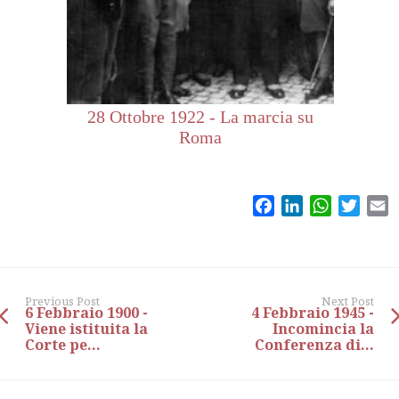
28 Ottobre 1922 - La marcia su
Roma
Facebook
LinkedIn
WhatsAp
Twitt
E
Previous Post
Next Post
6 Febbraio 1900 -
4 Febbraio 1945 -
Viene istituita la
Incomincia la
Corte pe...
Conferenza di...