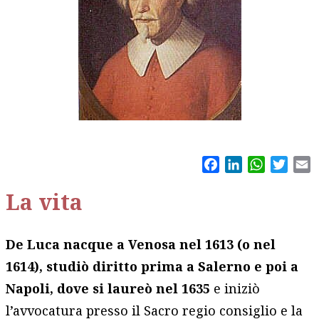
Facebook
LinkedIn
WhatsAp
Twitt
E
La vita
De Luca nacque a Venosa nel 1613 (o nel
1614), studiò diritto prima a Salerno e poi a
Napoli, dove si laureò nel 1635
e iniziò
l’avvocatura presso il Sacro regio consiglio e la