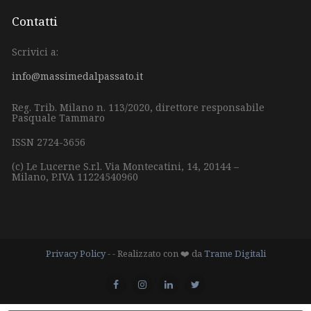
Contatti
Scrivici a:
info@massimedalpassato.it
Reg. Trib. Milano n. 113/2020, direttore responsabile
Pasquale Tammaro
ISSN 2724-3656
(c) Le Lucerne S.r.l.
Via Montecatini, 14,
20144 –
Milano,
P.IVA 11224540960
Privacy Policy
- - Realizzato con ❤️ da
Trame Digitali