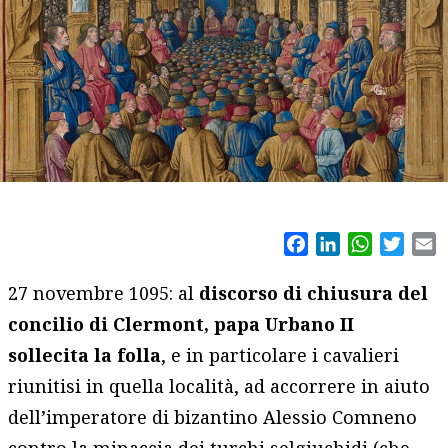
Facebook
LinkedIn
WhatsAp
Twitt
E
27 novembre 1095: al
discorso di chiusura del
concilio di Clermont, papa Urbano II
sollecita la folla
, e in particolare i cavalieri
riunitisi in quella località, ad accorrere in aiuto
dell’imperatore di bizantino Alessio Comneno