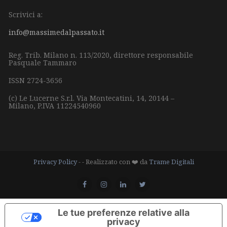
Scrivici a:
info@massimedalpassato.it
Reg. Trib. Milano n. 113/2020, direttore responsabile
Pasquale Tammaro
ISSN 2724-3656
(c) Le Lucerne S.r.l.
Via Montecatini, 14,
20144 –
Milano,
P.IVA 11224540960
Privacy Policy
- - Realizzato con ❤️ da
Trame Digitali
Le tue preferenze relative alla
privacy