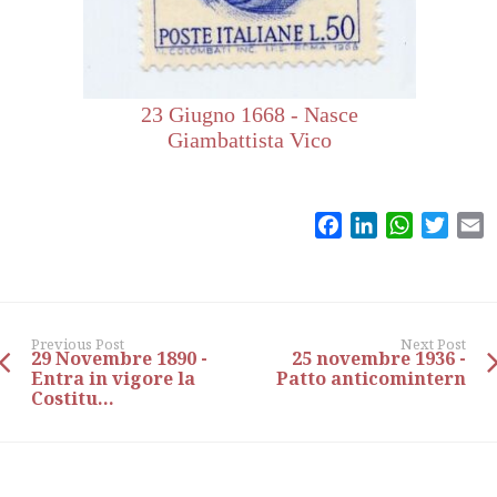
23 Giugno 1668 - Nasce
Giambattista Vico
Facebook
LinkedIn
WhatsAp
Twitt
E
Previous Post
Next Post
29 Novembre 1890 -
25 novembre 1936 -
Entra in vigore la
Patto anticomintern
Costitu...