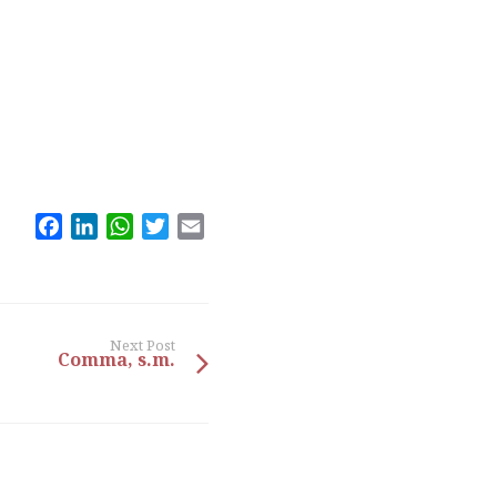
Facebook
LinkedIn
WhatsApp
Twitter
Email
Next Post
Comma, s.m.