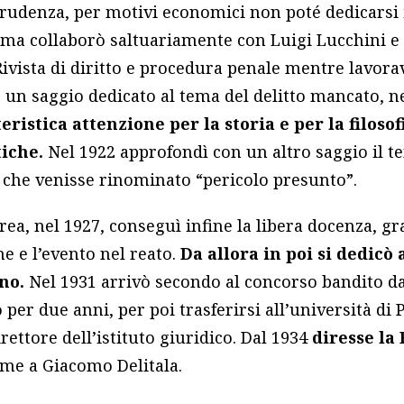
prudenza, per motivi economici non poté dedicarsi
, ma collaborò saltuariamente con Luigi Lucchini e 
 Rivista di diritto e procedura penale mentre lavor
e un saggio dedicato al tema del delitto mancato, ne
eristica attenzione per la storia e per la filosof
tiche.
Nel 1922 approfondì con un altro saggio il t
 che venisse rinominato “pericolo presunto”.
rea, nel 1927, conseguì infine la libera docenza, gr
e e l’evento nel reato.
Da allora in poi si dedicò a
no.
Nel 1931 arrivò secondo al concorso bandito dal
 per due anni, per poi trasferirsi all’università di
irettore dell’istituto giuridico. Dal 1934
diresse la 
eme a Giacomo Delitala.