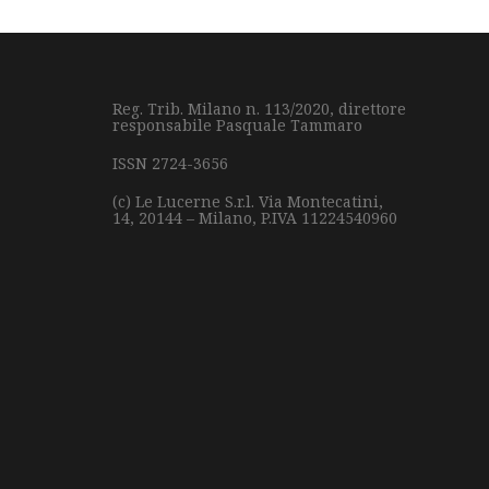
Reg. Trib. Milano n. 113/2020, direttore
responsabile Pasquale Tammaro
ISSN 2724-3656
(c) Le Lucerne S.r.l.
Via Montecatini,
14,
20144 – Milano,
P.IVA 11224540960