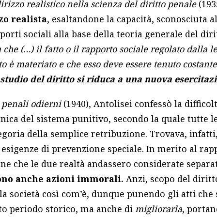
irizzo realistico nella scienza del diritto penale
(193
zo realista
, esaltandone la capacità, sconosciuta
orti sociali alla base della teoria generale del dir
he (…) il fatto o il rapporto sociale regolato dalla le
itto è materiato e che esso deve essere tenuto costan
 studio del diritto si riduca a una nuova esercitaz
 penali odierni
(1940), Antolisei confessò la difficolt
anica del sistema punitivo, secondo la quale tutte 
tegoria della semplice retribuzione. Trovava, infatt
e esigenze di prevenzione speciale. In merito al ra
enne che le due realtà andassero considerate separ
ono anche azioni immorali.
Anzi, scopo del dirit
 la società così com’è, dunque punendo gli atti ch
rto periodo storico, ma anche di
migliorarla
, portan