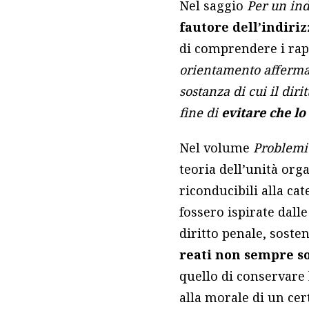
Nel saggio
Per un ind
fautore dell’indiriz
di comprendere i rapp
orientamento afferma c
sostanza di cui il dir
fine di
evitare che lo
Nel volume
Problemi
teoria dell’unità org
riconducibili alla ca
fossero ispirate dall
diritto penale, sost
reati non sempre s
quello di conservare
alla morale di un ce