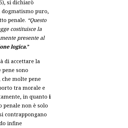
5), si dichiarò
 al dogmatismo puro,
itto penale.
“Questo
gge costituisce la
temente presente al
ione logica
.
”
à di accettare la
le pene sono
i, che molte pene
pporto tra morale e
atamente, in quanto
i
to penale non è solo
e si contrappongano
do infine