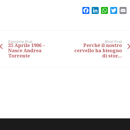
Facebook
LinkedIn
WhatsAp
Twitt
E
Previous Post
Next Post
25 Aprile 1906 –
Perché il nostro
Nasce Andrea
cervello ha bisogno
Torrente
di stor...