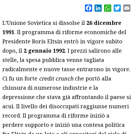
Facebook
LinkedIn
WhatsAp
Twitt
E
L’Unione Sovietica si dissolse il
26 dicembre
1991
. Il programma di riforme economiche del
Presidente Boris Eltsin entrò in vigore subito
dopo, il
2 gennaio 1992
. I prezzi salirono alle
stelle, la spesa pubblica venne tagliata
radicalmente e nuove tasse entrarono in vigore.
Ci fu un forte
credit crunch
che portò alla
chiusura di numerose industrie e la
depressione che stava già affrontando il paese si
acuì. Il livello dei disoccupati raggiunse numeri
record. Il programma di riforme iniziò a
perdere supporto e iniziò una contesa politica
fra Eltsin da un lato e gli oppositori del ciclo di