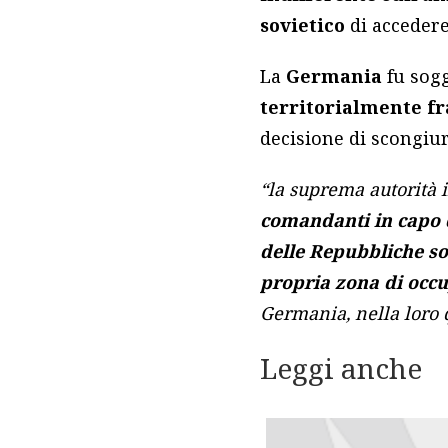
sovietico
di accedere
La
Germania
fu sog
territorialmente f
decisione di scongiur
“la suprema autorità i
comandanti in capo d
delle Repubbliche soc
propria zona di occ
Germania, nella loro q
Leggi anche