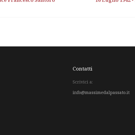
asce Francesco Santoro
16 Luglio 1942 
Contatti
Scrivici a:
info@massimedalpassato.it