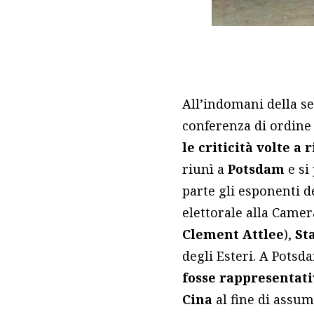
All’indomani della s
conferenza di ordine
le criticità volte a
riunì a
Potsdam
e si
parte gli esponenti d
elettorale alla Camer
Clement Attlee
),
St
degli Esteri. A Potsd
fosse rappresentativ
Cina
al fine di assum