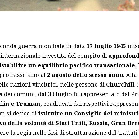
econda guerra mondiale in data
17 luglio 1945
iniz
 internazionale investita del compito di
approfond
 ristabilire un equilibrio pacifico transazionale
.
 protrasse sino al
2 agosto dello stesso anno
. All
elle nazioni vincitrici, nelle persone di
Churchill (
a dei comuni, dal 30 luglio fu rappresentato dal P
alin e Truman
, coadiuvati dai rispettivi rapprese
am si decise di
istituire un Consiglio dei ministri
o della volontà di Stati Uniti, Russia, Gran Br
ere la regia nelle fasi di strutturazione del trattati 