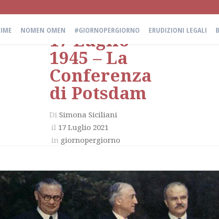
IME
NOMEN OMEN
#GIORNOPERGIORNO
ERUDIZIONI LEGALI
17 Luglio
1945 – La
Conferenza
di Potsdam
Di
Simona Siciliani
il
17 Luglio 2021
in
giornopergiorno