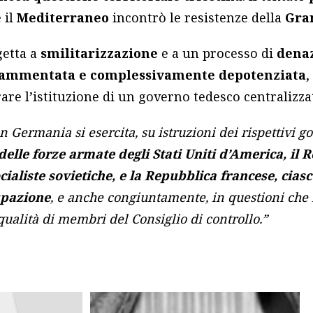
 il
Mediterraneo
incontrò le resistenze della
Gra
getta a
smilitarizzazione
e a un processo di
denaz
rammentata e complessivamente depotenziata
,
are l’istituzione di un governo tedesco centralizza
n Germania si esercita, su istruzioni dei rispettivi g
elle forze armate degli Stati Uniti d’America, il 
ialiste sovietiche, e la Repubblica francese, cias
upazione
, e anche congiuntamente, in questioni che 
ualità di membri del Consiglio di controllo.”