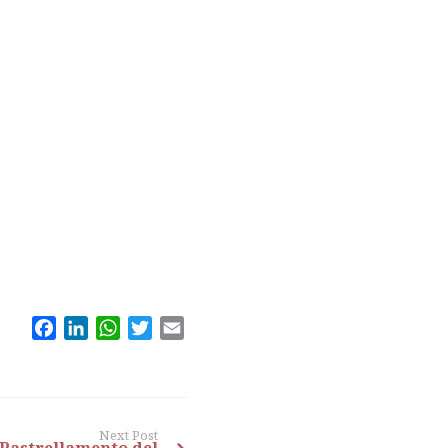
Facebook
LinkedIn
WhatsApp
Twitter
Email
Next Post