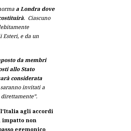
i norma
a Londra dove
costituirà
. Ciascuno
 debitamente
i Esteri, e da un
omposto da membri
sti allo Stato
 sarà considerata
 saranno invitati a
 direttamente”.
l’Italia agli accordi
n
impatto non
passo egemonico