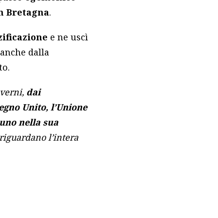
n Bretagna
.
ificazione
e ne uscì
 anche dalla
to.
overni,
dai
Regno Unito, l’Unione
cuno nella sua
riguardano l’intera