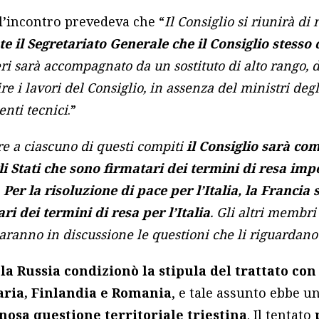
all’incontro prevedeva che “
Il Consiglio si riunirà d
 il Segretariato Generale che il Consiglio stesso 
teri sarà accompagnato da un sostituto di alto rango,
re i lavori del Consiglio, in assenza del ministri degl
enti tecnici
.”
 a ciascuno di questi compiti
il Consiglio sarà c
 Stati che sono firmatari dei termini di resa impo
Per la risoluzione di pace per l’Italia, la Francia
i dei termini di resa per l’Italia
. Gli altri membri
aranno in discussione le questioni che li riguardano
e
la Russia condizionò la stipula del trattato con 
aria, Finlandia e Romania
, e tale assunto ebbe u
nosa questione territoriale triestina
. Il tentato