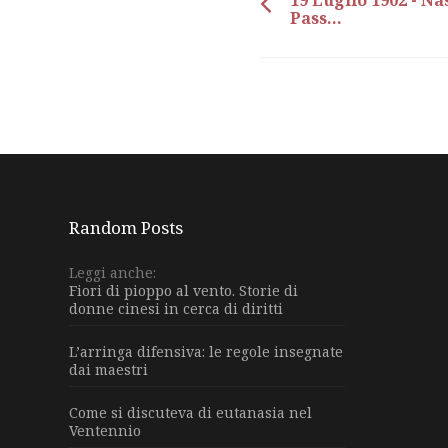
19 Luglio 1902 - N
Pass...
Random Posts
Leggi anche:
Fiori di pioppo al vento. Storie di
donne cinesi in cerca di diritti
L’arringa difensiva: le regole insegnate
dai maestri
Come si discuteva di eutanasia nel
Ventennio