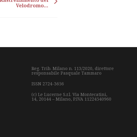
- Rastrellamento del
Velodromo...
Reg. Trib. Milano n. 113/2020, direttore
responsabile Pasquale Tammaro
ISSN 2724-3656
(c) Le Lucerne S.r.l.
Via Montecatini,
14,
20144 – Milano,
P.IVA 11224540960