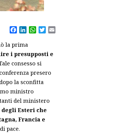
Facebook
LinkedIn
WhatsApp
Twitter
Email
iò la prima
ire i presupposti e
 Tale consesso si
a conferenza presero
dopo la sconfitta
rimo ministro
ntanti del ministero
 degli Esteri che
etagna, Francia e
di pace.