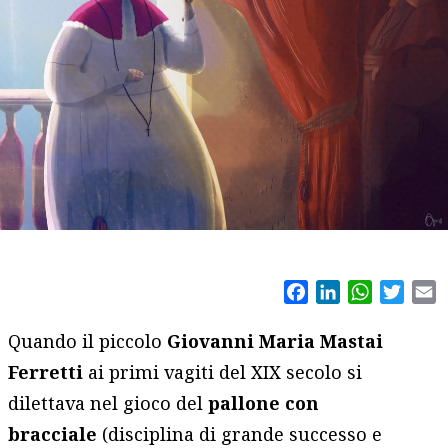
Facebook
LinkedIn
WhatsAp
Twitt
E
Quando il piccolo
Giovanni Maria Mastai
Ferretti
ai primi vagiti del XIX secolo si
dilettava nel gioco del
pallone con
bracciale
(disciplina di grande successo e