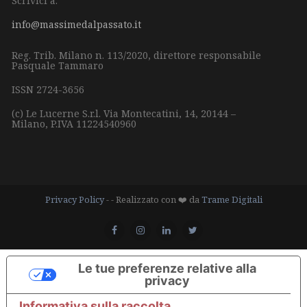
Scrivici a:
info@massimedalpassato.it
Reg. Trib. Milano n. 113/2020, direttore responsabile
Pasquale Tammaro
ISSN 2724-3656
(c) Le Lucerne S.r.l.
Via Montecatini, 14,
20144 –
Milano,
P.IVA 11224540960
Privacy Policy
- - Realizzato con ❤️ da
Trame Digitali
Le tue preferenze relative alla
privacy
Informativa sulla raccolta