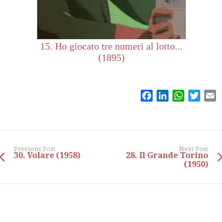
15. Ho giocato tre numeri al lotto...
(1895)
Facebook
LinkedIn
WhatsAp
Twitt
E
Previous Post
Next Post
30. Volare (1958)
28. Il Grande Torino
(1950)